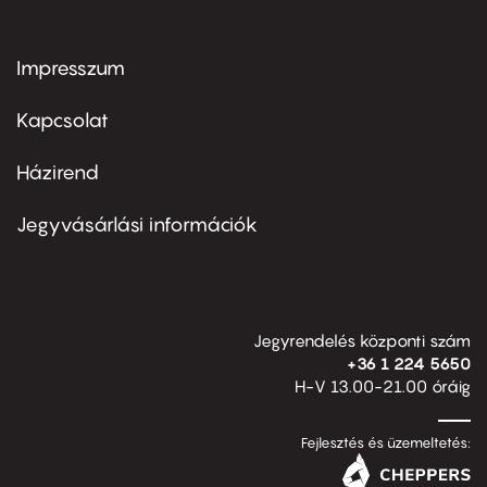
Impresszum
Footer
menu
first
Kapcsolat
Házirend
Footer
menu
second
Jegyvásárlási információk
Jegyrendelés központi szám
+36 1 224 5650
H-V 13.00-21.00 óráig
Fejlesztés és üzemeltetés: