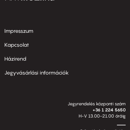
Impresszum
Footer
menu
first
Kapcsolat
Házirend
Footer
menu
second
Jegyvásárlási információk
Jegyrendelés központi szám
+36 1 224 5650
H-V 13.00-21.00 óráig