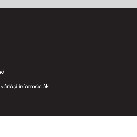
nd
ter
nu
sárlási információk
ond