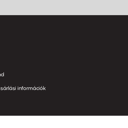
nd
ter
nu
sárlási információk
ond