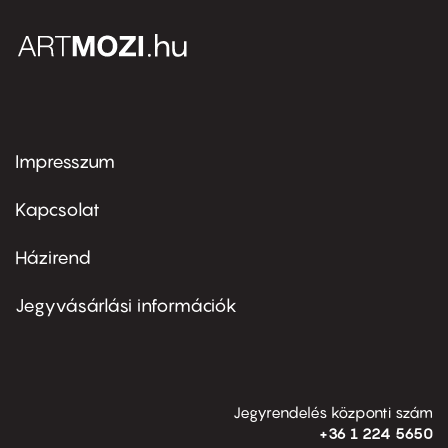
Impresszum
Footer
menu
first
Kapcsolat
Házirend
Footer
menu
second
Jegyvásárlási információk
Jegyrendelés központi szám
+36 1 224 5650