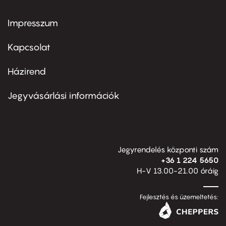
Impresszum
Footer
menu
first
Kapcsolat
Házirend
Footer
menu
second
Jegyvásárlási információk
Jegyrendelés központi szám
+36 1 224 5650
H-V 13.00-21.00 óráig
Fejlesztés és üzemeltetés: