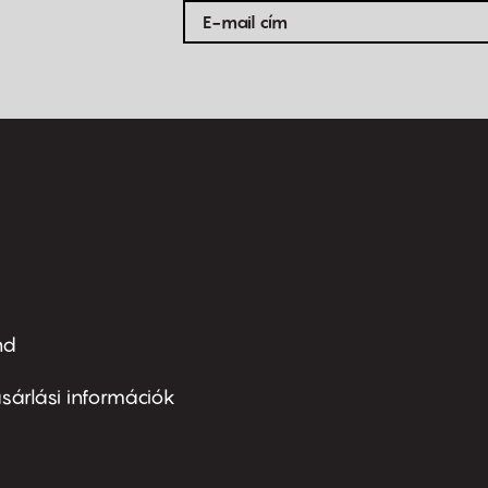
nd
ter
nu
sárlási információk
ond