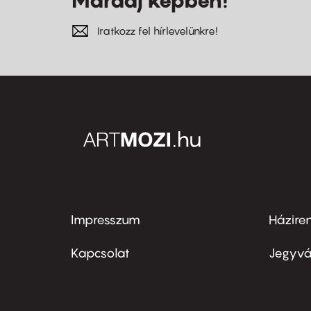
Maradj képben!
Iratkozz fel hírlevelünkre!
Impresszum
Házire
Footer
Foo
menu
me
Kapcsolat
Jegyvá
first
sec