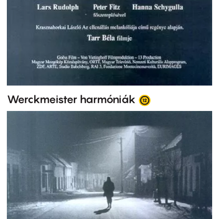
Werckmeister harmóniák