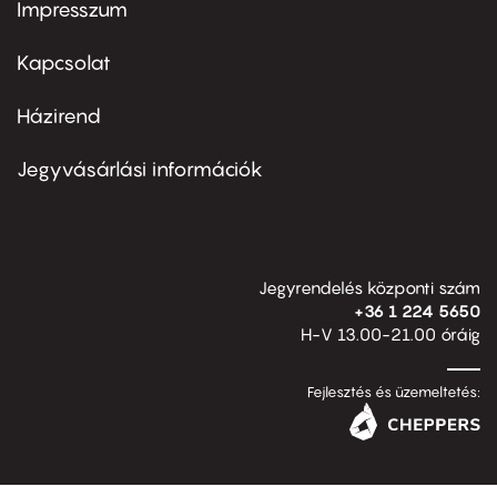
Impresszum
Footer
menu
first
Kapcsolat
Házirend
Footer
menu
second
Jegyvásárlási információk
Jegyrendelés központi szám
+36 1 224 5650
H-V 13.00-21.00 óráig
Fejlesztés és üzemeltetés: