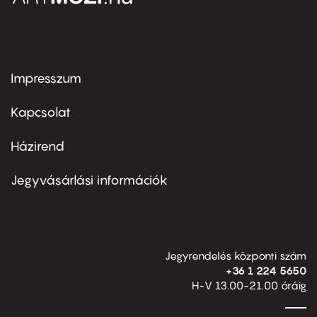
Impresszum
Footer
menu
first
Kapcsolat
Házirend
Footer
menu
second
Jegyvásárlási információk
Jegyrendelés központi szám
+36 1 224 5650
H-V 13.00-21.00 óráig