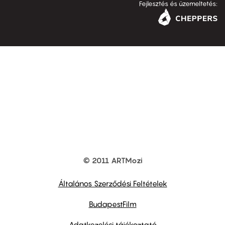
Fejlesztés és üzemeltetés:
© 2011 ARTMozi
Footer
other
links
Általános Szerződési Feltételek
BudapestFilm
Adatkezelési tájékoztató