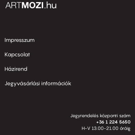
Impresszum
Footer
menu
first
Kapcsolat
Házirend
Footer
menu
second
Jegyvásárlási információk
Jegyrendelés központi szám
+36 1 224 5650
H-V 13.00-21.00 óráig