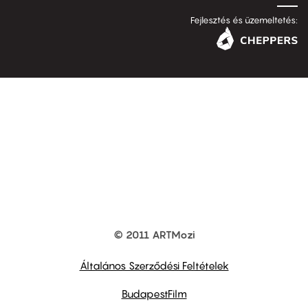
Fejlesztés és üzemeltetés:
© 2011 ARTMozi
Footer
other
links
Általános Szerződési Feltételek
BudapestFilm