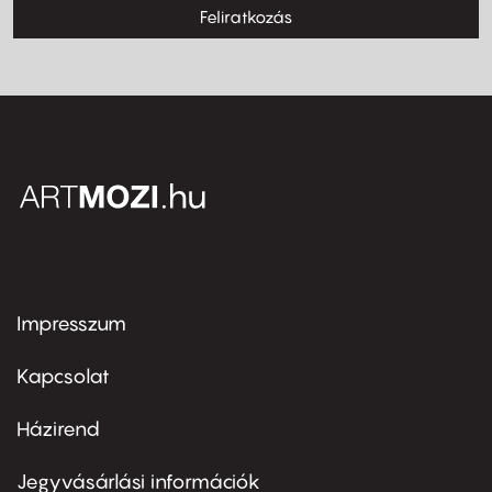
Feliratkozás
Impresszum
Footer
menu
first
Kapcsolat
Házirend
Footer
menu
second
Jegyvásárlási információk