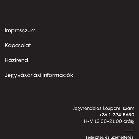
Impresszum
Footer
menu
first
Kapcsolat
Házirend
Footer
menu
second
Jegyvásárlási információk
Jegyrendelés központi szám
+36 1 224 5650
H-V 13.00-21.00 óráig
Fejlesztés és üzemeltetés: