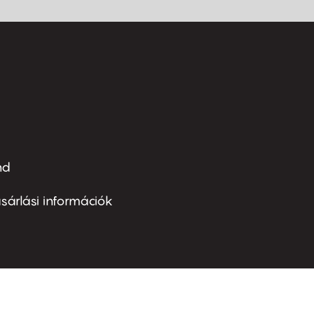
nd
ter
nu
sárlási információk
ond