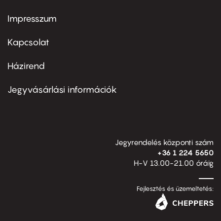
Impresszum
Footer
menu
first
Kapcsolat
Házirend
Footer
menu
second
Jegyvásárlási információk
Jegyrendelés központi szám
+36 1 224 5650
H-V 13.00-21.00 óráig
Fejlesztés és üzemeltetés: