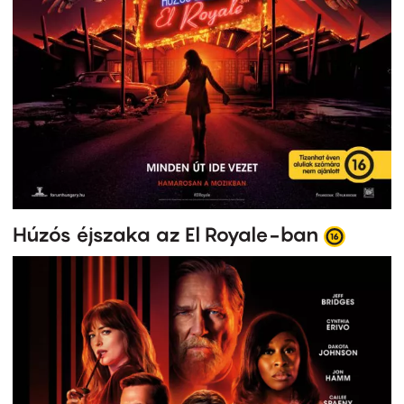
Húzós éjszaka az El Royale-ban