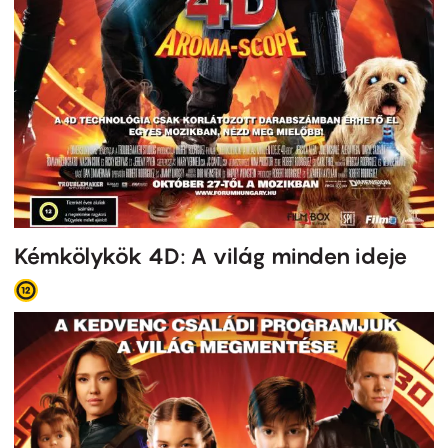
Kémkölykök 4D: A világ minden ideje