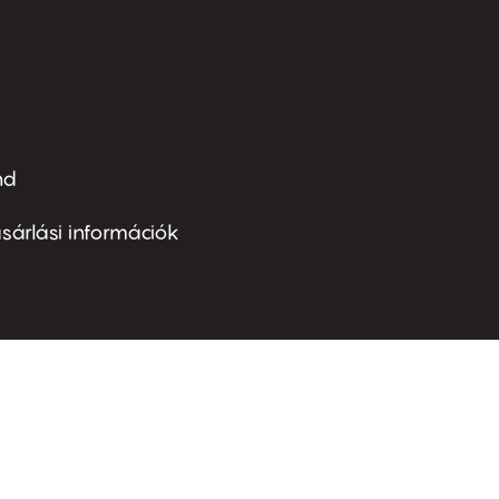
nd
ter
nu
sárlási információk
ond