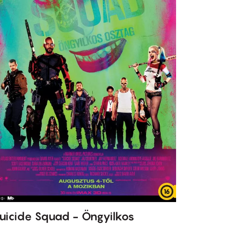
uicide Squad - Öngyilkos