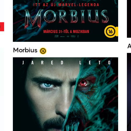
A
Morbius