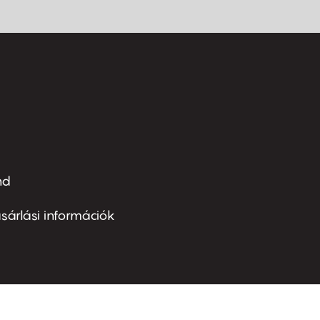
nd
ter
nu
sárlási információk
ond