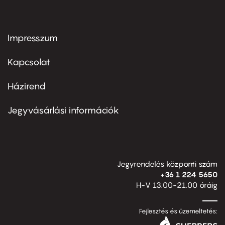
Impresszum
Footer
menu
first
Kapcsolat
Házirend
Footer
menu
second
Jegyvásárlási információk
Jegyrendelés központi szám
+36 1 224 5650
H-V 13.00-21.00 óráig
Fejlesztés és üzemeltetés: