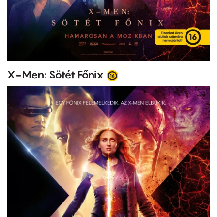
X-Men: Sötét Főnix