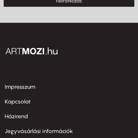
Feliratkozás
Impresszum
Footer
menu
first
Kapcsolat
Házirend
Footer
menu
second
Jegyvásárlási információk