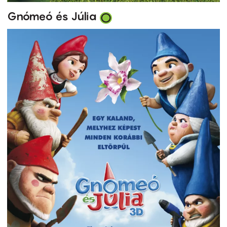
Gnómeó és Júlia