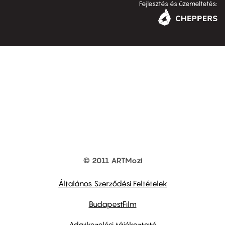
Fejlesztés és üzemeltetés:
© 2011 ARTMozi
Footer
other
links
Általános Szerződési Feltételek
BudapestFilm
Adatkezelési tájékoztató