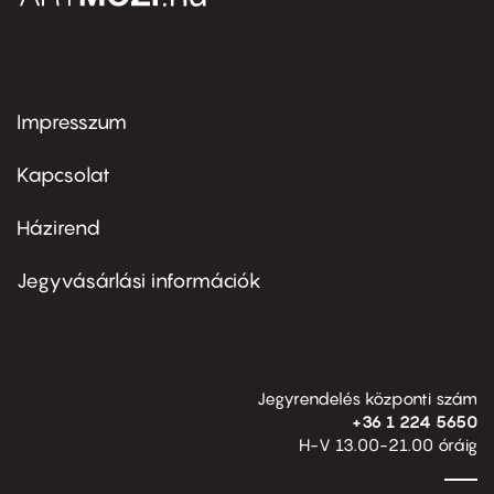
Impresszum
Footer
menu
first
Kapcsolat
Házirend
Footer
menu
second
Jegyvásárlási információk
Jegyrendelés központi szám
+36 1 224 5650
H-V 13.00-21.00 óráig