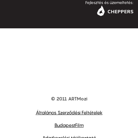
Fejlesztés és üzemeltetés:
© 2011 ARTMozi
Footer
other
links
Általános Szerződési Feltételek
BudapestFilm
Adatkezelési tájékoztató