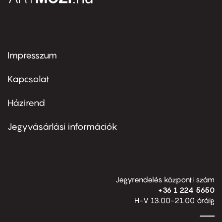
Impresszum
Footer
menu
first
Kapcsolat
Házirend
Footer
menu
second
Jegyvásárlási információk
Jegyrendelés központi szám
+36 1 224 5650
H-V 13.00-21.00 óráig