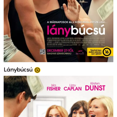
Lánybúcsú