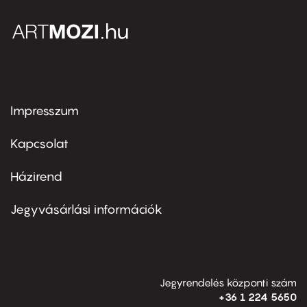
Impresszum
Footer
menu
first
Kapcsolat
Házirend
Footer
menu
second
Jegyvásárlási információk
Jegyrendelés központi szám
+36 1 224 5650