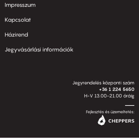
Impresszum
Footer
menu
first
Kapcsolat
Házirend
Footer
menu
second
Jegyvásárlási információk
Jegyrendelés központi szám
+36 1 224 5650
H-V 13.00-21.00 óráig
Fejlesztés és üzemeltetés: