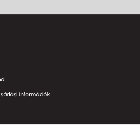
nd
ter
nu
sárlási információk
ond