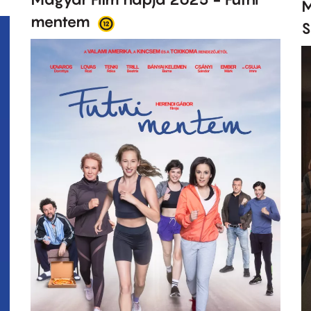
M
mentem
S