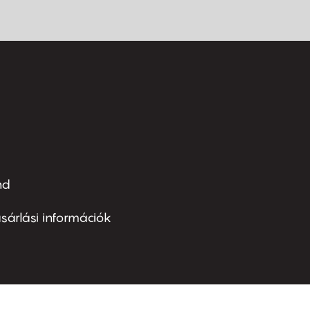
nd
ter
nu
sárlási információk
ond