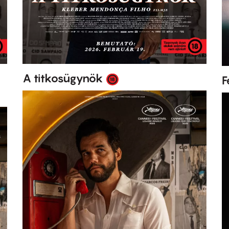
A titkosügynök
F