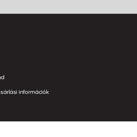
nd
ter
nu
sárlási információk
ond