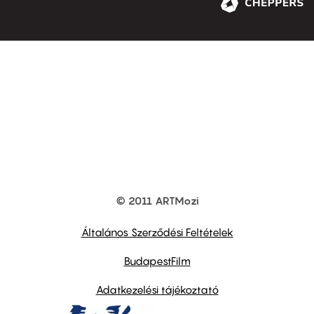
© 2011 ARTMozi
Footer
other
links
Általános Szerződési Feltételek
BudapestFilm
Adatkezelési tájékoztató