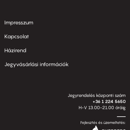
Impresszum
Footer
menu
first
Kapcsolat
Házirend
Footer
menu
second
Jegyvásárlási információk
Jegyrendelés központi szám
+36 1 224 5650
H-V 13.00-21.00 óráig
Fejlesztés és üzemeltetés: