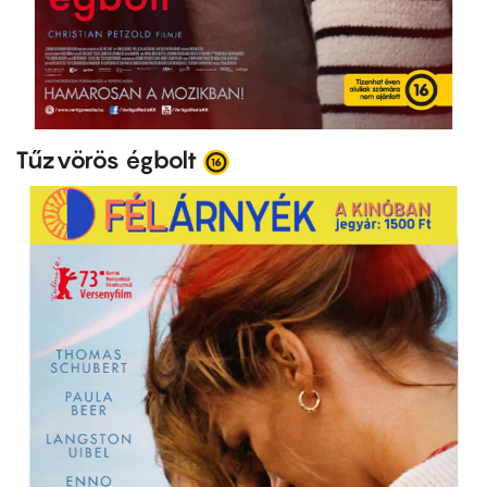
Tűzvörös égbolt