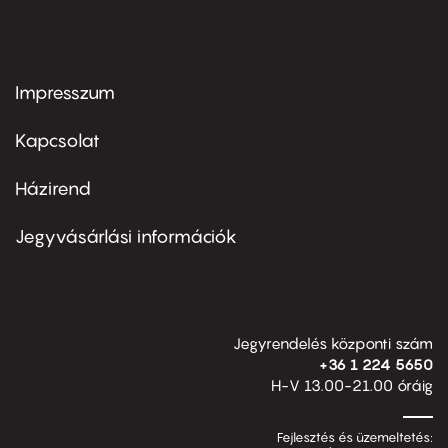
Impresszum
Footer
menu
first
Kapcsolat
Házirend
Footer
menu
second
Jegyvásárlási információk
Jegyrendelés központi szám
+36 1 224 5650
H-V 13.00-21.00 óráig
Fejlesztés és üzemeltetés: