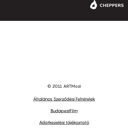
© 2011 ARTMozi
Footer
other
links
Általános Szerződési Feltételek
BudapestFilm
Adatkezelési tájékoztató