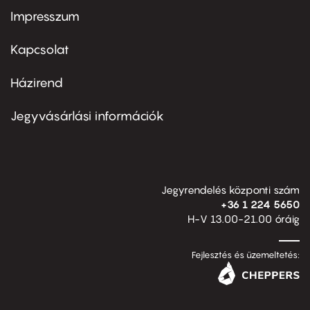
Impresszum
Footer
menu
first
Kapcsolat
Házirend
Footer
menu
second
Jegyvásárlási információk
Jegyrendelés központi szám
+36 1 224 5650
H-V 13.00-21.00 óráig
Fejlesztés és üzemeltetés: