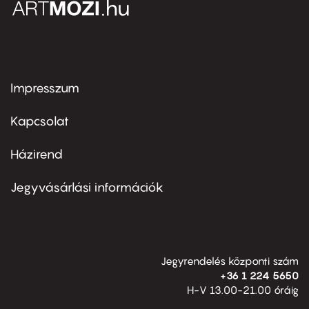
Impresszum
Footer
menu
first
Kapcsolat
Házirend
Footer
menu
second
Jegyvásárlási információk
Jegyrendelés központi szám
+36 1 224 5650
H-V 13.00-21.00 óráig