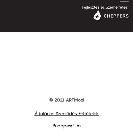
Fejlesztés és üzemeltetés:
© 2011 ARTMozi
Footer
other
links
Általános Szerződési Feltételek
BudapestFilm