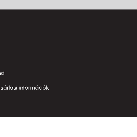
nd
ter
nu
sárlási információk
ond