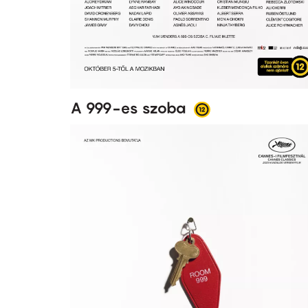
A 999-es szoba