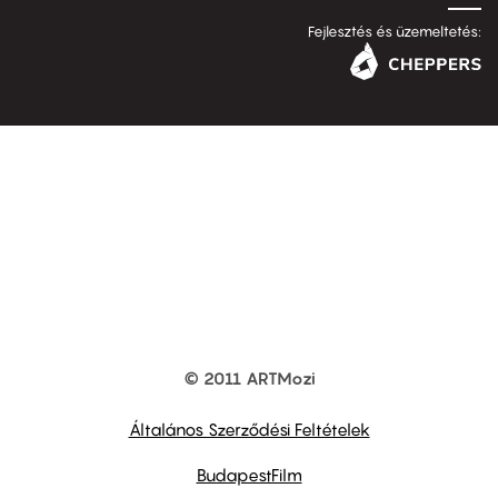
Fejlesztés és üzemeltetés:
© 2011 ARTMozi
Footer
other
links
Általános Szerződési Feltételek
BudapestFilm