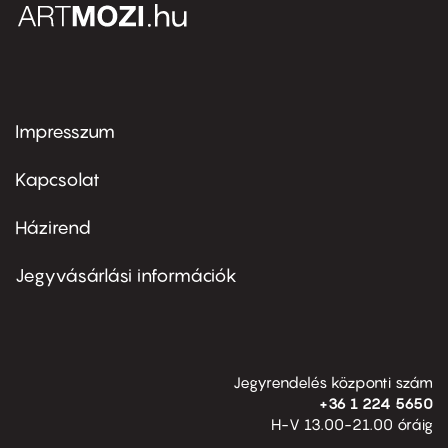
Impresszum
Footer
menu
first
Kapcsolat
Házirend
Footer
menu
second
Jegyvásárlási információk
Jegyrendelés központi szám
+36 1 224 5650
H-V 13.00-21.00 óráig