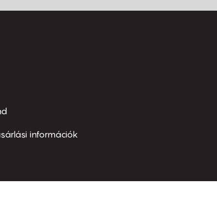
nd
ter
nu
sárlási információk
ond