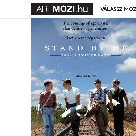
VÁLASSZ MOZ
Mozivál
Ugrás
menü
a
tartalomra