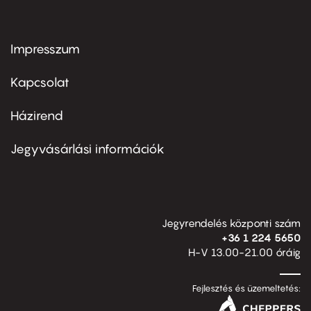
Impresszum
Footer
menu
first
Kapcsolat
Házirend
Footer
menu
second
Jegyvásárlási információk
Jegyrendelés központi szám
+36 1 224 5650
H-V 13.00-21.00 óráig
Fejlesztés és üzemeltetés: