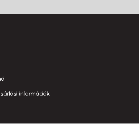
nd
ter
nu
sárlási információk
ond