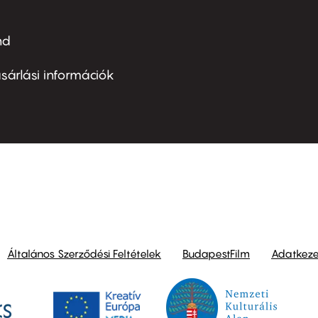
nd
ter
nu
sárlási információk
ond
Általános Szerződési Feltételek
BudapestFilm
Adatkezel