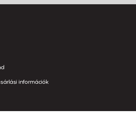
nd
ter
nu
sárlási információk
ond