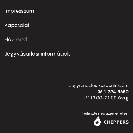
Impresszum
Footer
menu
first
Kapcsolat
Házirend
Footer
menu
second
Jegyvásárlási információk
Jegyrendelés központi szám
+36 1 224 5650
H-V 13.00-21.00 óráig
Fejlesztés és üzemeltetés: