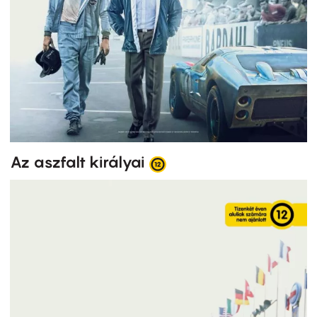
Az aszfalt királyai