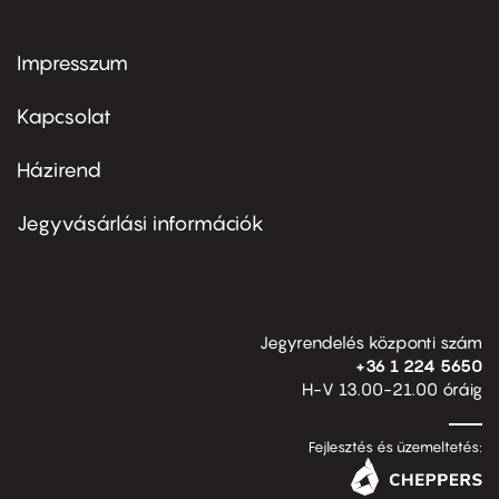
Impresszum
Footer
menu
first
Kapcsolat
Házirend
Footer
menu
second
Jegyvásárlási információk
Jegyrendelés központi szám
+36 1 224 5650
H-V 13.00-21.00 óráig
Fejlesztés és üzemeltetés: