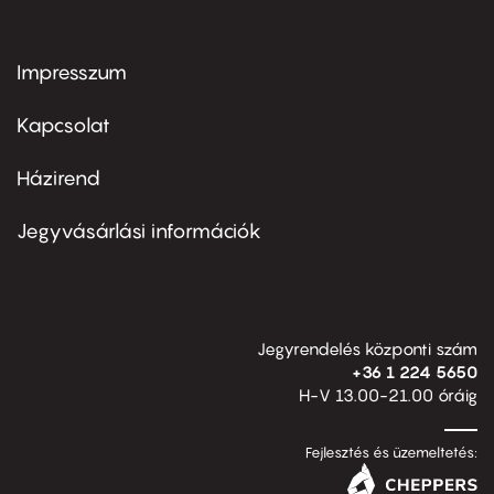
Impresszum
Footer
menu
first
Kapcsolat
Házirend
Footer
menu
second
Jegyvásárlási információk
Jegyrendelés központi szám
+36 1 224 5650
H-V 13.00-21.00 óráig
Fejlesztés és üzemeltetés: