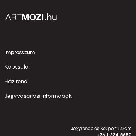
Impresszum
Footer
menu
first
Kapcsolat
Házirend
Footer
menu
second
Jegyvásárlási információk
Jegyrendelés központi szám
+36 1 224 5650