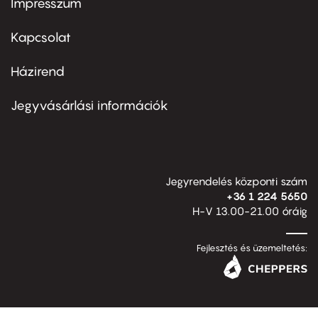
Impresszum
Footer
menu
first
Kapcsolat
Házirend
Footer
menu
second
Jegyvásárlási információk
Jegyrendelés központi szám
+36 1 224 5650
H-V 13.00-21.00 óráig
Fejlesztés és üzemeltetés: