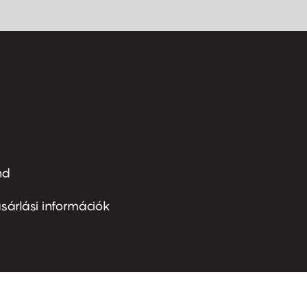
nd
ter
nu
sárlási információk
ond