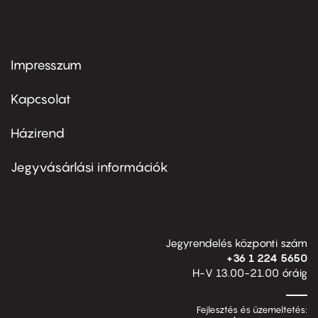
Impresszum
Footer
menu
first
Kapcsolat
Házirend
Footer
menu
second
Jegyvásárlási információk
Jegyrendelés központi szám
+36 1 224 5650
H-V 13.00-21.00 óráig
Fejlesztés és üzemeltetés: