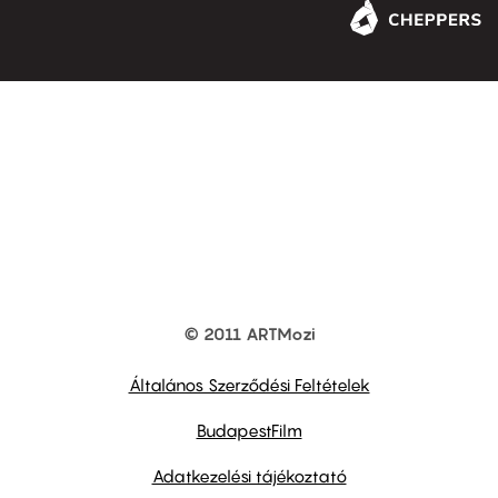
© 2011 ARTMozi
Footer
other
links
Általános Szerződési Feltételek
BudapestFilm
Adatkezelési tájékoztató