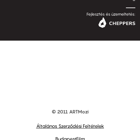
Fejlesztés és üzemeltetés:
© 2011 ARTMozi
Footer
other
links
Általános Szerződési Feltételek
BudapestFilm