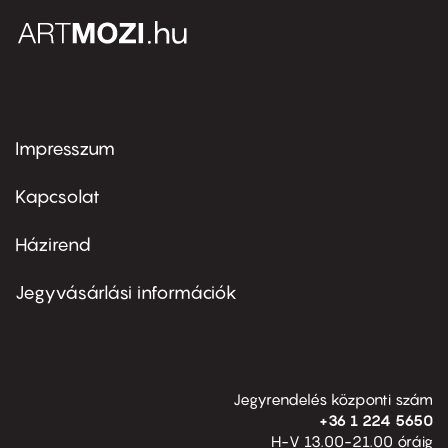
Impresszum
Footer
menu
first
Kapcsolat
Házirend
Footer
menu
second
Jegyvásárlási információk
Jegyrendelés központi szám
+36 1 224 5650
H-V 13.00-21.00 óráig