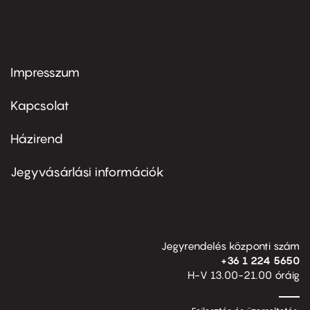
Impresszum
Footer
menu
first
Kapcsolat
Házirend
Footer
menu
second
Jegyvásárlási információk
Jegyrendelés központi szám
+36 1 224 5650
H-V 13.00-21.00 óráig