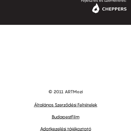
Fejlesztés és üzemeltetés:
© 2011 ARTMozi
Footer
other
links
Általános Szerződési Feltételek
BudapestFilm
Adatkezelési tájékoztató