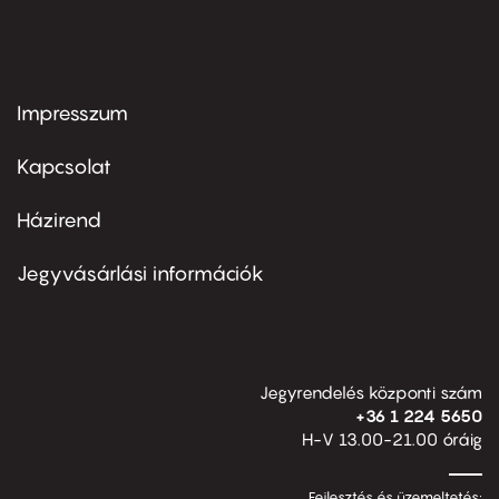
Impresszum
Footer
menu
first
Kapcsolat
Házirend
Footer
menu
second
Jegyvásárlási információk
Jegyrendelés központi szám
+36 1 224 5650
H-V 13.00-21.00 óráig
Fejlesztés és üzemeltetés: