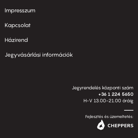
Impresszum
Footer
menu
first
Kapcsolat
Házirend
Footer
menu
second
Jegyvásárlási információk
Jegyrendelés központi szám
+36 1 224 5650
H-V 13.00-21.00 óráig
Fejlesztés és üzemeltetés: